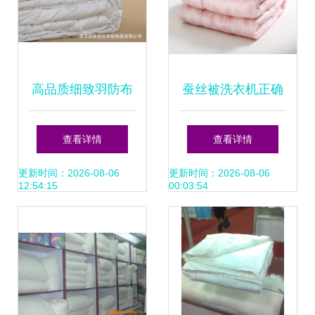
高品质细致羽防布
蚕丝被洗衣机正确
羊绒被 清河县绒茂
洗法及蚕丝制品保
查看详情
查看详情
达羊绒制品的卓越
养指南
更新时间：2026-08-06
更新时间：2026-08-06
12:54:15
00:03:54
之选