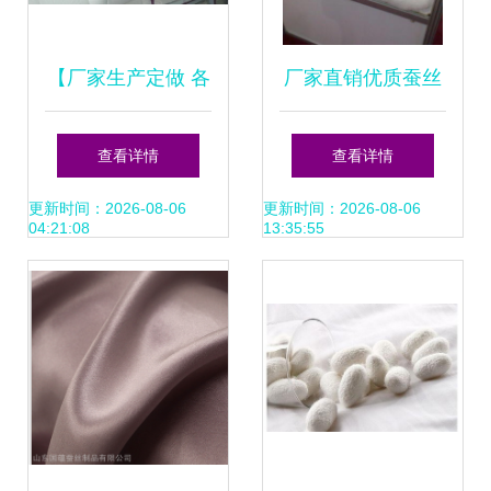
【厂家生产定做 各
厂家直销优质蚕丝
种尺寸 冬被 10斤
被 深圳三鸿羽绒制
查看详情
查看详情
棉被 12斤 棉花被
品的品质保证与价
更新时间：2026-08-06
更新时间：2026-08-06
04:21:08
13:35:55
220*240】价格,厂
格优势
家,图片,被子、蚕
丝被、羽绒被,湖北
家春秋棉制品-