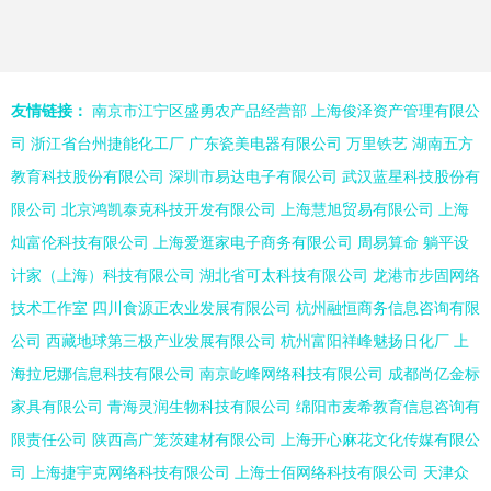
友情链接：
南京市江宁区盛勇农产品经营部
上海俊泽资产管理有限公
司
浙江省台州捷能化工厂
广东瓷美电器有限公司
万里铁艺
湖南五方
教育科技股份有限公司
深圳市易达电子有限公司
武汉蓝星科技股份有
限公司
北京鸿凯泰克科技开发有限公司
上海慧旭贸易有限公司
上海
灿富伦科技有限公司
上海爱逛家电子商务有限公司
周易算命
躺平设
计家（上海）科技有限公司
湖北省可太科技有限公司
龙港市步固网络
技术工作室
四川食源正农业发展有限公司
杭州融恒商务信息咨询有限
公司
西藏地球第三极产业发展有限公司
杭州富阳祥峰魅扬日化厂
上
海拉尼娜信息科技有限公司
南京屹峰网络科技有限公司
成都尚亿金标
家具有限公司
青海灵润生物科技有限公司
绵阳市麦希教育信息咨询有
限责任公司
陕西高广笼茨建材有限公司
上海开心麻花文化传媒有限公
司
上海捷宇克网络科技有限公司
上海士佰网络科技有限公司
天津众