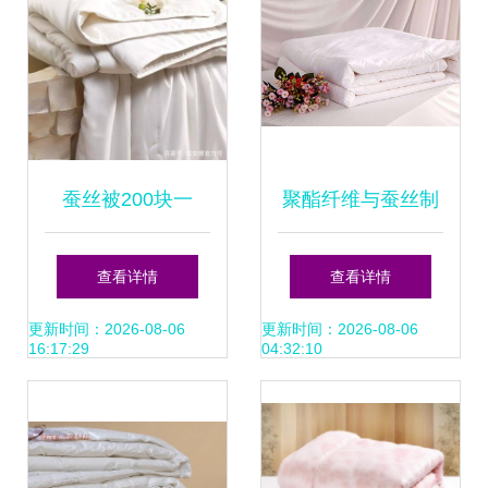
蚕丝被200块一
聚酯纤维与蚕丝制
床？7个小方法教
品的巅峰对决 你的
查看详情
查看详情
您轻松鉴别蚕丝被
被子到底选哪种？
更新时间：2026-08-06
更新时间：2026-08-06
16:17:29
04:32:10
+蚕丝制品