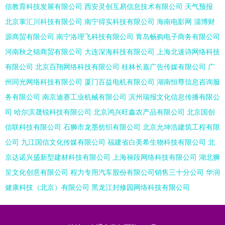
信教育科技发展有限公司
西安灵创互易信息技术有限公司
天气预报
北京掌汇川科技有限公司
南宁得实科技有限公司
海南电影网
淄博财
源商贸有限公司
南宁洛理飞科技有限公司
青岛畅购电子商务有限公司
河南秋之锦商贸有限公司
大连深海科技有限公司
上海北速诗网络科技
有限公司
北京百翔网络科技有限公司
桂林长嘉广告传媒有限公司
广
州同光网络科技有限公司
厦门百益电机有限公司
湖南恒尊信息咨询服
务有限公司
南京迪赛工业机械有限公司
滨州瑞报文化信息传播有限公
司
哈尔滨晟锐科技有限公司
北京鸿兴旺鑫农产品有限公司
北京国创
信联科技有限公司
石狮市龙墨纺织有限公司
北京允坤浩建筑工程有限
公司
九江国信文化传媒有限公司
福建省白美希生物科技有限公司
北
京达诺兴盛新型建材科技有限公司
上海禄段网络科技有限公司
湖北狮
呈文化创意有限公司
程力专用汽车股份有限公司销售三十分公司
华润
健康科技（北京）有限公司
黑龙江封修园网络科技有限公司